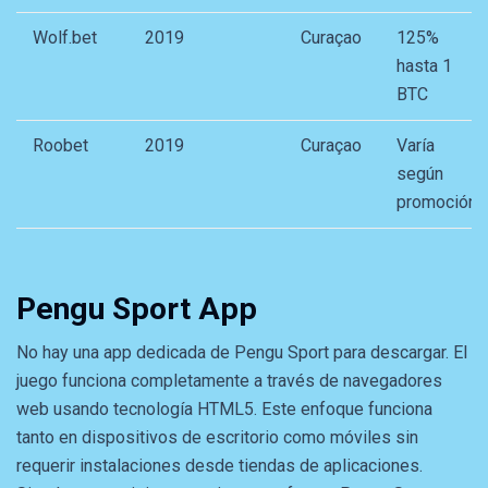
Wolf.bet
2019
Curaçao
125%
hasta 1
BTC
Roobet
2019
Curaçao
Varía
según
promoción
Pengu Sport App
No hay una app dedicada de Pengu Sport para descargar. El
juego funciona completamente a través de navegadores
web usando tecnología HTML5. Este enfoque funciona
tanto en dispositivos de escritorio como móviles sin
requerir instalaciones desde tiendas de aplicaciones.