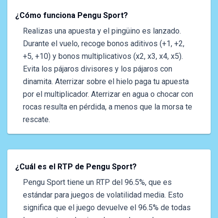
¿Cómo funciona Pengu Sport?
Realizas una apuesta y el pingüino es lanzado.
Durante el vuelo, recoge bonos aditivos (+1, +2,
+5, +10) y bonos multiplicativos (x2, x3, x4, x5).
Evita los pájaros divisores y los pájaros con
dinamita. Aterrizar sobre el hielo paga tu apuesta
por el multiplicador. Aterrizar en agua o chocar con
rocas resulta en pérdida, a menos que la morsa te
rescate.
¿Cuál es el RTP de Pengu Sport?
Pengu Sport tiene un RTP del 96.5%, que es
estándar para juegos de volatilidad media. Esto
significa que el juego devuelve el 96.5% de todas