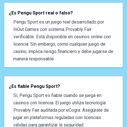
¿Es Pengu Sport real o falso?
Pengu Sport es un juego real desarrollado por
InOut Games con sistema Provably Fair
verificable. Está disponible en casinos online con
licencia. Sin embargo, como cualquier juego de
casino, implica riesgo financiero y debe jugarse de
manera responsable.
¿Es fiable Pengu Sport?
Sí, Pengu Sport es fiable cuando se juega en
casinos con licencia. El juego utiliza tecnología
Provably Fair auditada por eCogra. Asegúrate de
jugar en plataformas reguladas con licencias
válidas para garantizar la seguridad.