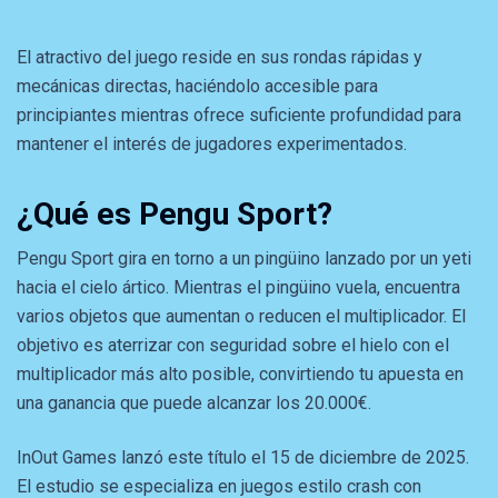
El atractivo del juego reside en sus rondas rápidas y
mecánicas directas, haciéndolo accesible para
principiantes mientras ofrece suficiente profundidad para
mantener el interés de jugadores experimentados.
¿Qué es Pengu Sport?
Pengu Sport gira en torno a un pingüino lanzado por un yeti
hacia el cielo ártico. Mientras el pingüino vuela, encuentra
varios objetos que aumentan o reducen el multiplicador. El
objetivo es aterrizar con seguridad sobre el hielo con el
multiplicador más alto posible, convirtiendo tu apuesta en
una ganancia que puede alcanzar los 20.000€.
InOut Games lanzó este título el 15 de diciembre de 2025.
El estudio se especializa en juegos estilo crash con