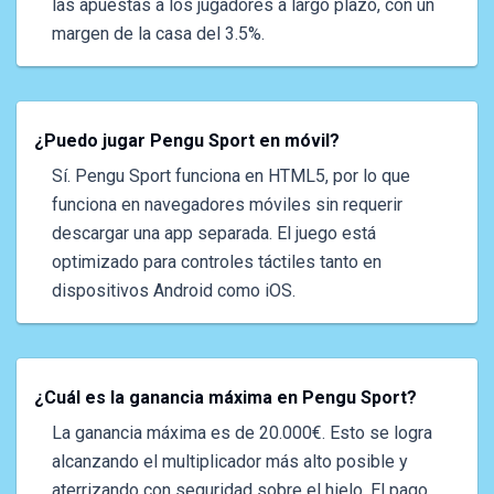
las apuestas a los jugadores a largo plazo, con un
margen de la casa del 3.5%.
¿Puedo jugar Pengu Sport en móvil?
Sí. Pengu Sport funciona en HTML5, por lo que
funciona en navegadores móviles sin requerir
descargar una app separada. El juego está
optimizado para controles táctiles tanto en
dispositivos Android como iOS.
¿Cuál es la ganancia máxima en Pengu Sport?
La ganancia máxima es de 20.000€. Esto se logra
alcanzando el multiplicador más alto posible y
aterrizando con seguridad sobre el hielo. El pago