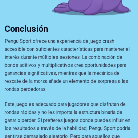
Conclusión
Pengu Sport ofrece una experiencia de juego crash
accesible con suficientes características para mantener el
interés durante múltiples sesiones. La combinación de
bonos aditivos y multiplicativos crea oportunidades para
ganancias significativas, mientras que la mecánica de
rescate de la morsa añade un elemento de sorpresa a las
rondas perdedoras.
Este juego es adecuado para jugadores que disfrutan de
rondas rápidas y no les importa la estructura binaria de
ganar o perder. Si prefieres juegos donde puedes influir en
los resultados a través de la habilidad, Pengu Sport podría
sentirse demasiado aleatorio. Pero para aquellos que