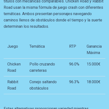
títulos con mecánicas comparables. Chicken Road y Rabbit
Road usan la misma fórmula de juego crash con diferentes
temáticas. Ambos presentan personajes navegando
caminos llenos de obstáculos donde el tiempo y la suerte
determinan los resultados.
Juego
Temática
RTP
Ganancia
Máxima
Chicken
Pollo cruzando
96.0%
15.000€
Road
carreteras
Rabbit
Conejo saltando
96.3%
18.000€
Road
obstáculos
Estas alternativas proporcionan variedad mientras