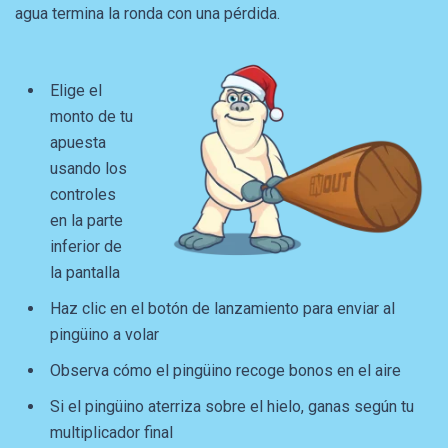
agua termina la ronda con una pérdida.
Elige el
monto de tu
apuesta
usando los
controles
en la parte
inferior de
la pantalla
Haz clic en el botón de lanzamiento para enviar al
pingüino a volar
Observa cómo el pingüino recoge bonos en el aire
Si el pingüino aterriza sobre el hielo, ganas según tu
multiplicador final