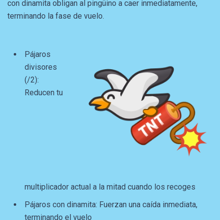
con dinamita obligan al pingüino a caer inmediatamente,
terminando la fase de vuelo.
Pájaros
divisores
(/2):
Reducen tu
multiplicador actual a la mitad cuando los recoges
Pájaros con dinamita: Fuerzan una caída inmediata,
terminando el vuelo