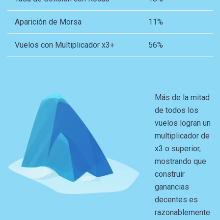
Aparición de Morsa
11%
Vuelos con Multiplicador x3+
56%
Más de la mitad
de todos los
vuelos logran un
multiplicador de
x3 o superior,
mostrando que
construir
ganancias
decentes es
razonablemente