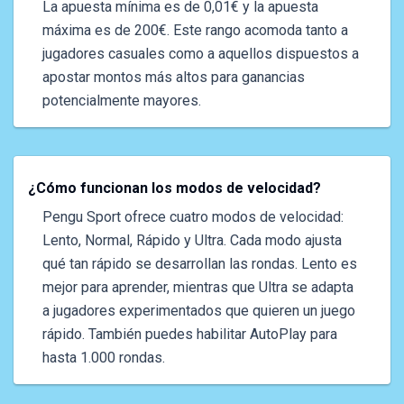
La apuesta mínima es de 0,01€ y la apuesta
máxima es de 200€. Este rango acomoda tanto a
jugadores casuales como a aquellos dispuestos a
apostar montos más altos para ganancias
potencialmente mayores.
¿Cómo funcionan los modos de velocidad?
Pengu Sport ofrece cuatro modos de velocidad:
Lento, Normal, Rápido y Ultra. Cada modo ajusta
qué tan rápido se desarrollan las rondas. Lento es
mejor para aprender, mientras que Ultra se adapta
a jugadores experimentados que quieren un juego
rápido. También puedes habilitar AutoPlay para
hasta 1.000 rondas.